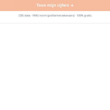
Toon mijn cijfers →
CBS-data · VRKI-norm (politie/verzekeraars) · 100% gratis