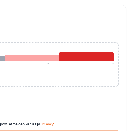
'24
'25
post. Afmelden kan altijd.
Privacy
.