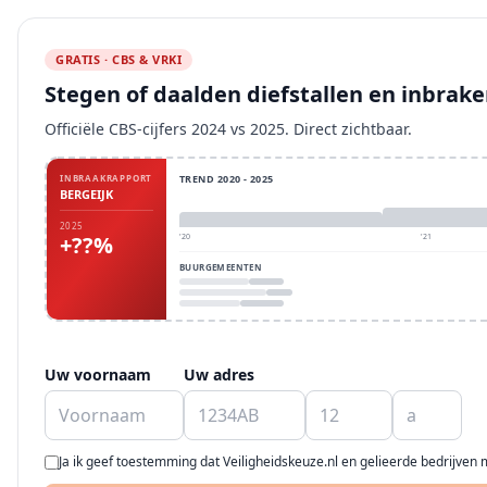
GRATIS · CBS & VRKI
Stegen of daalden diefstallen en inbra
Officiële CBS-cijfers 2024 vs 2025. Direct zichtbaar.
INBRAAKRAPPORT
TREND 2020 - 2025
BERGEIJK
2025
+??%
'20
'21
BUURGEMEENTEN
Uw voornaam
Uw adres
Ja ik geef toestemming dat Veiligheidskeuze.nl en gelieerde bedrijven 