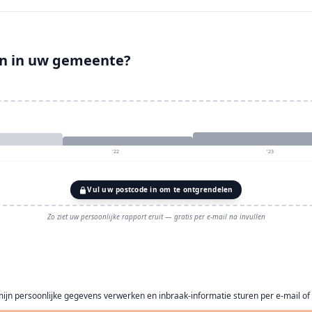
ken in uw gemeente?
'22
'23
Vul uw postcode in om te ontgrendelen
Zo ziet uw persoonlijke rapport eruit — gratis per e-mail na invullen
mijn persoonlijke gegevens verwerken en inbraak-informatie sturen per e-mail of 