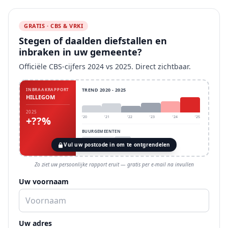
GRATIS · CBS & VRKI
Stegen of daalden diefstallen en
inbraken in uw gemeente?
Officiële CBS-cijfers 2024 vs 2025. Direct zichtbaar.
INBRAAKRAPPORT
TREND 2020 - 2025
HILLEGOM
2025
+??%
'20
'21
'22
'23
'24
'25
BUURGEMEENTEN
Vul uw postcode in om te ontgrendelen
Zo ziet uw persoonlijke rapport eruit — gratis per e-mail na invullen
Uw voornaam
Uw adres