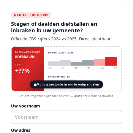
GRATIS · CBS & VRKI
Stegen of daalden diefstallen en
inbraken in uw gemeente?
Officiële CBS-cijfers 2024 vs 2025. Direct zichtbaar.
INBRAAKRAPPORT
TREND 2020 - 2025
ROERDALEN
2025
+??%
'20
'21
'22
'23
'24
'25
BUURGEMEENTEN
Vul uw postcode in om te ontgrendelen
Zo ziet uw persoonlijke rapport eruit — gratis per e-mail na invullen
Uw voornaam
Uw adres