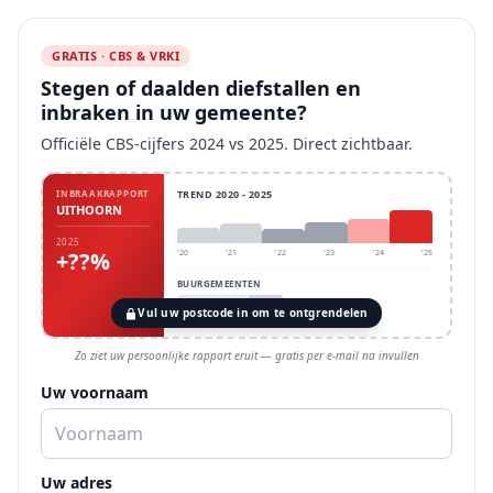
GRATIS · CBS & VRKI
Stegen of daalden diefstallen en
inbraken in uw gemeente?
Officiële CBS-cijfers 2024 vs 2025. Direct zichtbaar.
INBRAAKRAPPORT
TREND 2020 - 2025
UITHOORN
2025
+??%
'20
'21
'22
'23
'24
'25
BUURGEMEENTEN
Vul uw postcode in om te ontgrendelen
Zo ziet uw persoonlijke rapport eruit — gratis per e-mail na invullen
Uw voornaam
Uw adres