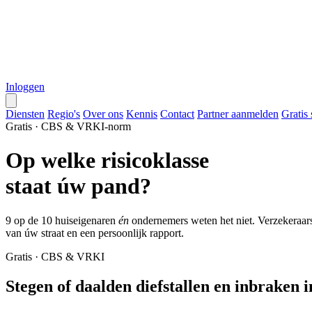
Inloggen
Diensten
Regio's
Over ons
Kennis
Contact
Partner aanmelden
Gratis
Gratis · CBS & VRKI-norm
Op welke
risicoklasse
staat úw pand?
9 op de 10 huiseigenaren
én
ondernemers weten het niet. Verzekeraar
van úw straat en een persoonlijk rapport.
Gratis · CBS & VRKI
Stegen of daalden diefstallen en inbraken