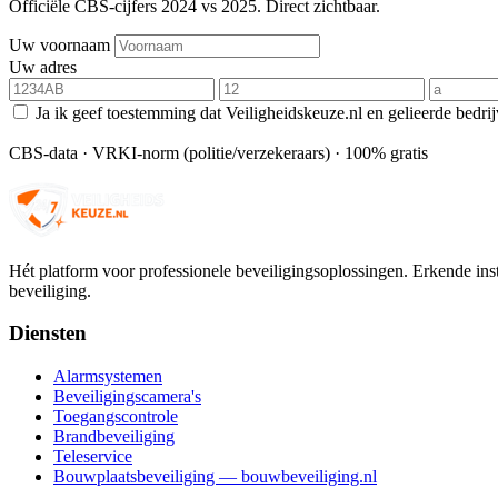
Officiële CBS-cijfers 2024 vs 2025. Direct zichtbaar.
Uw voornaam
Uw adres
Ja ik geef toestemming dat Veiligheidskeuze.nl en gelieerde bedri
CBS-data · VRKI-norm (politie/verzekeraars) · 100% gratis
Hét platform voor professionele beveiligingsoplossingen. Erkende insta
beveiliging.
Diensten
Alarmsystemen
Beveiligingscamera's
Toegangscontrole
Brandbeveiliging
Teleservice
Bouwplaatsbeveiliging — bouwbeveiliging.nl