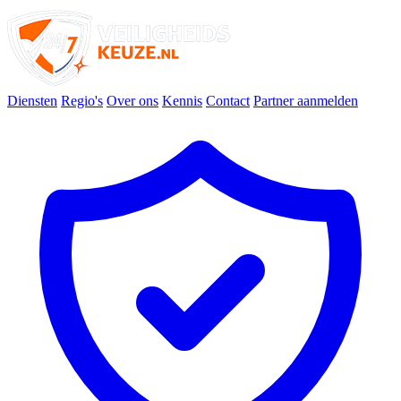
Diensten
Regio's
Over ons
Kennis
Contact
Partner aanmelden