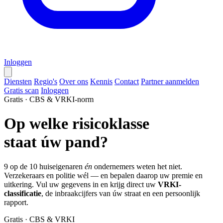
Inloggen
Diensten
Regio's
Over ons
Kennis
Contact
Partner aanmelden
Gratis scan
Inloggen
Gratis · CBS & VRKI-norm
Op welke
risicoklasse
staat úw pand?
9 op de 10 huiseigenaren
én
ondernemers weten het niet.
Verzekeraars en politie wél — en bepalen daarop uw premie en
uitkering.
Vul uw gegevens in en krijg direct uw
VRKI-
classificatie
, de inbraakcijfers van úw straat en een persoonlijk
rapport.
Gratis · CBS & VRKI