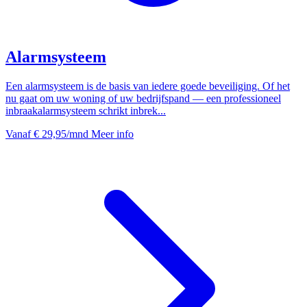
Alarmsysteem
Een alarmsysteem is de basis van iedere goede beveiliging. Of het
nu gaat om uw woning of uw bedrijfspand — een professioneel
inbraakalarmsysteem schrikt inbrek...
Vanaf
€ 29,95
/mnd
Meer info