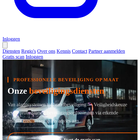
Inloggen
Diensten
Regio's
Over ons
Kennis
Contact
Partner aanmelden
Gratis scan
Inloggen
PROFESSIONELE BEVEILIGING OP MAAT
Onze
beveiligingsdiensten
Van alarmsystemen tot brandbeveiliging — Veiligheidskeuze
levert professionele beveiligingsoplossingen via erkende
installateurs. Vraag gratis advies aan.
Start de gratis scan