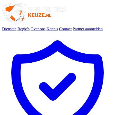
Diensten
Regio's
Over ons
Kennis
Contact
Partner aanmelden