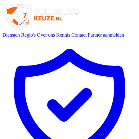
Diensten
Regio's
Over ons
Kennis
Contact
Partner aanmelden