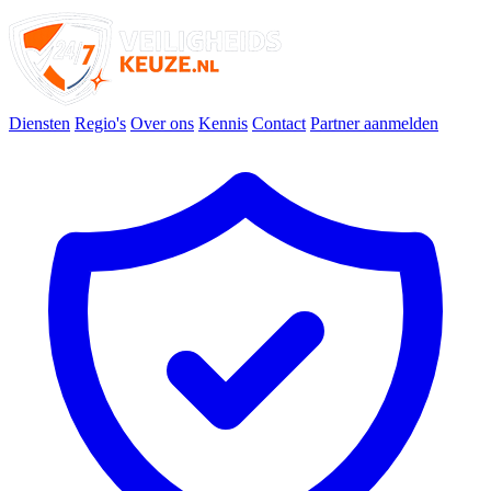
Diensten
Regio's
Over ons
Kennis
Contact
Partner aanmelden