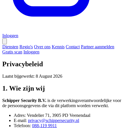
Inloggen
Diensten
Regio's
Over ons
Kennis
Contact
Partner aanmelden
Gratis scan
Inloggen
Privacybeleid
Laatst bijgewerkt: 8 August 2026
1. Wie zijn wij
Schipper Security B.V.
is de verwerkingsverantwoordelijke voor
de persoonsgegevens die via dit platform worden verwerkt.
Adres: Vendelier 71, 3905 PD Veenendaal
E-mail:
privacy@schippersecurity.nl
Telefoon:
088-119 9911