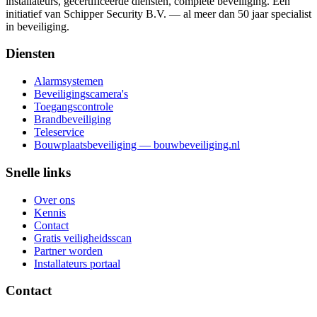
installateurs, gecertificeerde diensten, complete beveiliging. Een
initiatief van Schipper Security B.V. — al meer dan 50 jaar specialist
in beveiliging.
Diensten
Alarmsystemen
Beveiligingscamera's
Toegangscontrole
Brandbeveiliging
Teleservice
Bouwplaatsbeveiliging — bouwbeveiliging.nl
Snelle links
Over ons
Kennis
Contact
Gratis veiligheidsscan
Partner worden
Installateurs portaal
Contact