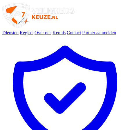
Diensten
Regio's
Over ons
Kennis
Contact
Partner aanmelden