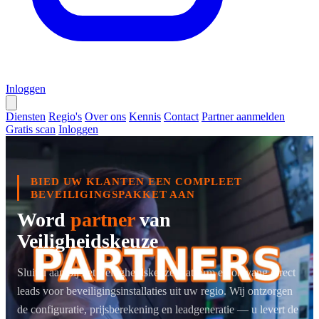
Inloggen
Diensten
Regio's
Over ons
Kennis
Contact
Partner aanmelden
Gratis scan
Inloggen
BIED UW KLANTEN EEN COMPLEET
BEVEILIGINGSPAKKET AAN
Word
partner
van
Veiligheidskeuze
Sluit u aan bij het Veiligheidskeuze platform en ontvang direct
leads voor beveiligingsinstallaties uit uw regio. Wij ontzorgen
de configuratie, prijsberekening en leadgeneratie — u levert de