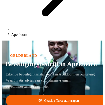
Apeldoorn
GELDERLAND
Beveiligingsbedrijf in Apeldoorn
Erkende beveiligingsinstallateurs in Apeldoorn en omgeving.
Vraag gratis advies aan voor alarmsystemen,
beveiligingscamera's en meer.
Gratis offerte aanvragen