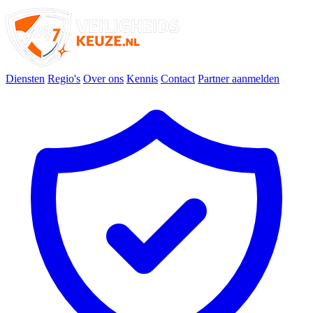
Diensten
Regio's
Over ons
Kennis
Contact
Partner aanmelden