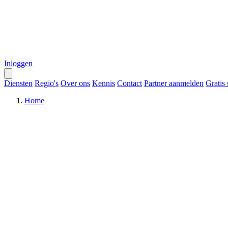
Inloggen
Diensten
Regio's
Over ons
Kennis
Contact
Partner aanmelden
Gratis
Home