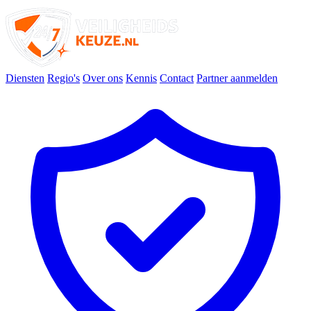
Diensten
Regio's
Over ons
Kennis
Contact
Partner aanmelden